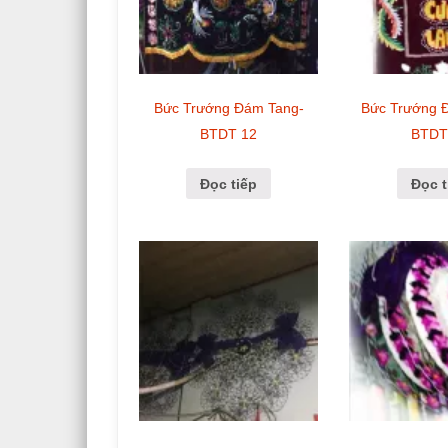
Bức Trướng Đám Tang-
Bức Trướng 
BTDT 12
BTDT
Đọc tiếp
Đọc t