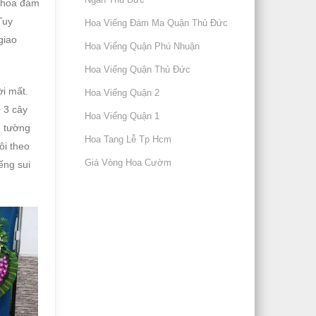
g hoa đám
Tuy
Hoa Viếng Đám Ma Quận Thủ Đức
giao
Hoa Viếng Quận Phú Nhuận
Hoa Viếng Quận Thủ Đức
ời mất.
Hoa Viếng Quận 2
p 3 cây
Hoa Viếng Quận 1
n tường
Hoa Tang Lễ Tp Hcm
ôi theo
Giá Vòng Hoa Cườm
ếng sui