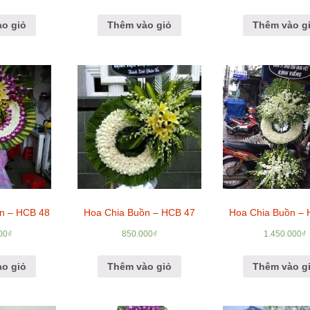
o giỏ
Thêm vào giỏ
Thêm vào g
n – HCB 48
Hoa Chia Buồn – HCB 47
Hoa Chia Buồn –
00
₫
850.000
₫
1.450.000
₫
o giỏ
Thêm vào giỏ
Thêm vào g