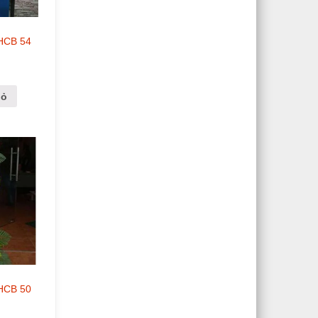
 HCB 54
iỏ
 HCB 50