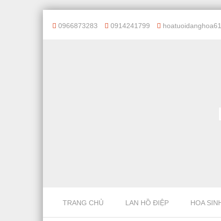
0966873283
0914241799
hoatuoidanghoa6
Skip to content
TRANG CHỦ
LAN HỒ ĐIỆP
HOA SIN
Menu