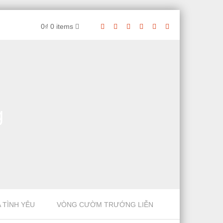
0₫
0 items
g
 TÌNH YÊU
VÒNG CƯỜM TRƯỚNG LIỄN