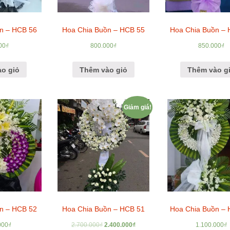
n – HCB 56
Hoa Chia Buồn – HCB 55
Hoa Chia Buồn –
00
₫
800.000
₫
850.000
₫
o giỏ
Thêm vào giỏ
Thêm vào g
Giảm giá!
n – HCB 52
Hoa Chia Buồn – HCB 51
Hoa Chia Buồn –
000
₫
2.700.000
₫
2.400.000
₫
1.100.000
₫