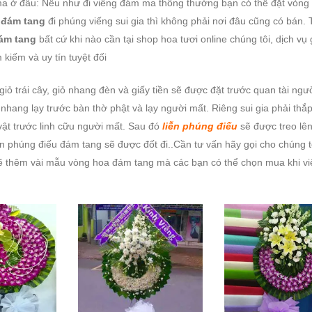
a ở đâu: Nếu như đi viếng đám ma thông thường bạn có thể đặt vòn
 đám tang
đi phúng viếng sui gia thì không phải nơi đâu cũng có bán. 
đám tang
bất cứ khi nào cần tại shop hoa tươi online chúng tôi, dịch vụ 
 kiếm và uy tín tuyệt đối
 giỏ trái cây, giỏ nhang đèn và giấy tiền sẽ được đặt trước quan tài ngư
 nhang lạy trước bàn thờ phật và lạy người mất. Riêng sui gia phải thắ
 vật trước linh cữu người mất. Sau đó
liễn phúng điếu
sẽ được treo lê
n phúng điếu đám tang sẽ được đốt đi..Cần tư vấn hãy gọi cho chúng t
ẽ thêm vài mẫu vòng hoa đám tang mà các bạn có thể chọn mua khi vi