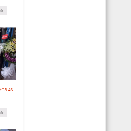
iỏ
 HCB 46
iỏ