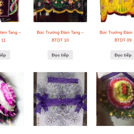
Đám Tang –
Bức Trướng Đám Tang –
Bức Trướng Đám 
 11
BTDT 10
BTDT 09
iếp
Đọc tiếp
Đọc tiếp