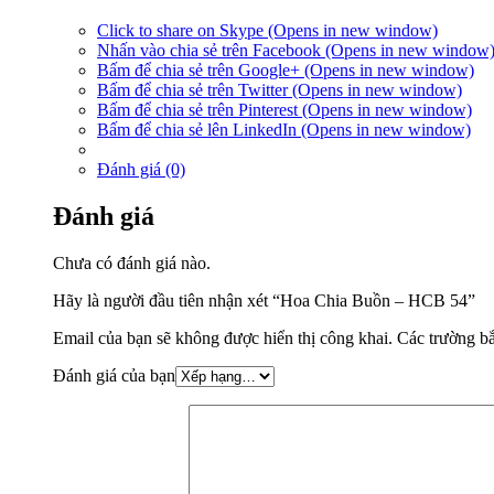
Click to share on Skype (Opens in new window)
Nhấn vào chia sẻ trên Facebook (Opens in new window
Bấm để chia sẻ trên Google+ (Opens in new window)
Bấm để chia sẻ trên Twitter (Opens in new window)
Bấm để chia sẻ trên Pinterest (Opens in new window)
Bấm để chia sẻ lên LinkedIn (Opens in new window)
Đánh giá (0)
Đánh giá
Chưa có đánh giá nào.
Hãy là người đầu tiên nhận xét “Hoa Chia Buồn – HCB 54”
Email của bạn sẽ không được hiển thị công khai.
Các trường b
Đánh giá của bạn