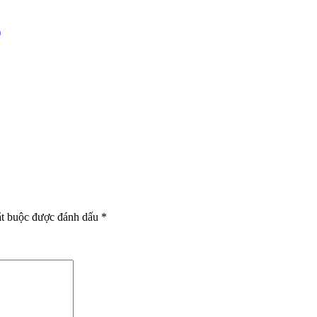
)
ắt buộc được đánh dấu
*