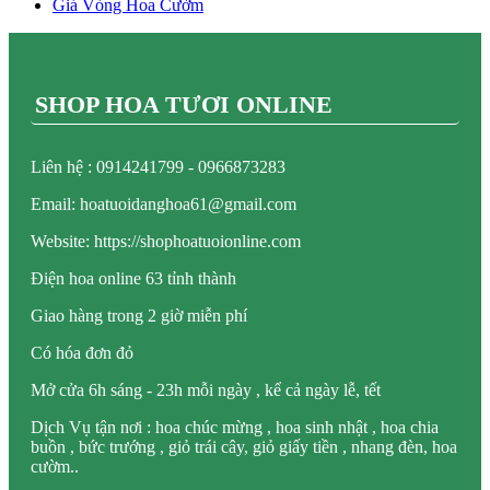
Giá Vòng Hoa Cườm
SHOP HOA TƯƠI ONLINE
Liên hệ : 0914241799 - 0966873283
Email: hoatuoidanghoa61@gmail.com
Website: https://shophoatuoionline.com
Điện hoa online 63 tỉnh thành
Giao hàng trong 2 giờ miễn phí
Có hóa đơn đỏ
Mở cửa 6h sáng - 23h mỗi ngày , kể cả ngày lễ, tết
Dịch Vụ tận nơi : hoa chúc mừng , hoa sinh nhật , hoa chia
buồn , bức trướng , giỏ trái cây, giỏ giấy tiền , nhang đèn, hoa
cườm..