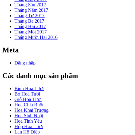
Tháng Sáu 2017
Tháng Năm 2017
Tháng Tư 2017
Tháng Ba 2017
Tháng Hai 2017
Tháng Một 2017
Tháng Mười Hai 2016
Meta
Đăng nhập
Các danh mục sản phẩm
Bình Hoa Tươi
Bó Hoa Tươi
Giỏ Hoa Tươi
Hoa Chia Buồn
Hoa Khai Trương
Hoa Sinh Nhật
Hoa Tình Yêu
Hộp Hoa Tươi
Lan Hồ Điệp