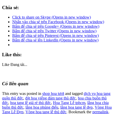
Chia sẻ:
Click to share on Skype (Opens in new window)
Nhấn vào chia sẻ trên Facebook (Opens in new window)
Bấm để chia sẻ trên Google+ (Opens in new window)
Bấm để chia sẻ trên Twitter (Opens in new window)
Bấm để chia sẻ trên Pinterest (Opens in new window)
Bấm để chia sẻ lên LinkedIn (Opens in new window)
Like this:
Like
Đang tải...
Có liên quan
This entry was posted in
shop hoa tươi
and tagged
dịch vụ hoa tang
quận thủ đức
,
đặt hoa viếng đám tang thủ đức
,
hoa chia buồn thủ
đức
,
hoa tang lễ giá rẻ thủ đức
,
Hoa Tang Lễ tphcm
,
lẵng hoa chia
buồn thủ đức
,
lẵng hoa phúng điếu
,
lẵng hoa tang lễ đẹp
,
Vòng Hoa
Tang Lễ Đẹp
,
Vòng hoa tang lễ thủ đức
. Bookmark the
permalink
.