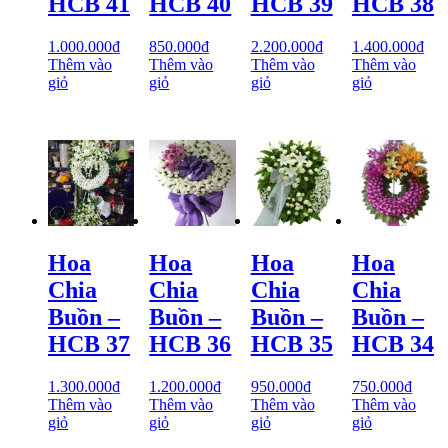
HCB 41
HCB 40
HCB 39
HCB 38
1.000.000
₫
850.000
₫
2.200.000
₫
1.400.000
₫
Thêm vào
Thêm vào
Thêm vào
Thêm vào
giỏ
giỏ
giỏ
giỏ
Hoa
Hoa
Hoa
Hoa
Chia
Chia
Chia
Chia
Buồn –
Buồn –
Buồn –
Buồn –
HCB 37
HCB 36
HCB 35
HCB 34
1.300.000
₫
1.200.000
₫
950.000
₫
750.000
₫
Thêm vào
Thêm vào
Thêm vào
Thêm vào
giỏ
giỏ
giỏ
giỏ