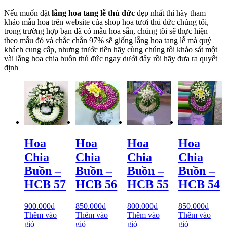
Nếu muốn đặt
lẵng hoa tang lễ thủ đức
đẹp nhất thì hãy tham
khảo mẫu hoa trên website của shop hoa tươi thủ đức chúng tôi,
trong trường hợp bạn đã có mẫu hoa sẵn, chúng tôi sẽ thực hiện
theo mẫu đó và chắc chắn 97% sẽ giống lẵng hoa tang lễ mà quý
khách cung cấp, nhưng trước tiên hãy cùng chúng tôi khảo sát một
vài lẵng hoa chia buồn thủ đức ngay dưới đây rồi hãy đưa ra quyết
định
Hoa
Hoa
Hoa
Hoa
Chia
Chia
Chia
Chia
Buồn –
Buồn –
Buồn –
Buồn –
HCB 57
HCB 56
HCB 55
HCB 54
900.000
₫
850.000
₫
800.000
₫
850.000
₫
Thêm vào
Thêm vào
Thêm vào
Thêm vào
giỏ
giỏ
giỏ
giỏ