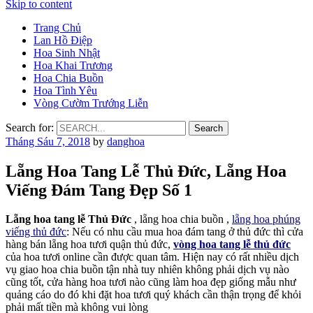
Skip to content
Trang Chủ
Lan Hồ Điệp
Hoa Sinh Nhật
Hoa Khai Trương
Hoa Chia Buồn
Hoa Tình Yêu
Vòng Cườm Trướng Liễn
Search for:
Tháng Sáu 7, 2018
by
danghoa
Lẵng Hoa Tang Lễ Thủ Đức, Lẵng Hoa
Viếng Đám Tang Đẹp Số 1
Lẵng hoa tang lễ Thủ Đức
, lẵng hoa chia buồn ,
lẵng hoa phúng
viếng thủ đức
: Nếu có nhu cầu mua hoa đám tang ở thủ đức thì cửa
hàng bán lẵng hoa tươi quận thủ đức,
vòng hoa tang lễ thủ đức
của hoa tươi online cần được quan tâm. Hiện nay có rất nhiều dịch
vụ giao hoa chia buồn tận nhà tuy nhiên không phải dịch vụ nào
cũng tốt, cửa hàng hoa tươi nào cũng làm hoa đẹp giống mẫu như
quảng cáo do đó khi đặt hoa tươi quý khách cần thận trọng để khỏi
phải mất tiền mà không vui lòng