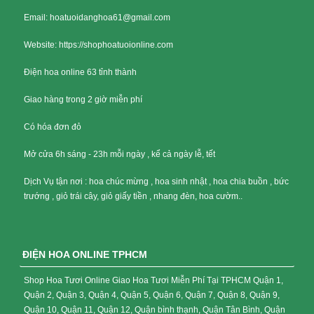
Email: hoatuoidanghoa61@gmail.com
Website: https://shophoatuoionline.com
Điện hoa online 63 tỉnh thành
Giao hàng trong 2 giờ miễn phí
Có hóa đơn đỏ
Mở cửa 6h sáng - 23h mỗi ngày , kể cả ngày lễ, tết
Dịch Vụ tận nơi : hoa chúc mừng , hoa sinh nhật , hoa chia buồn , bức
trướng , giỏ trái cây, giỏ giấy tiền , nhang đèn, hoa cườm..
ĐIỆN HOA ONLINE TPHCM
Shop Hoa Tươi Online Giao Hoa Tươi Miễn Phí Tại TPHCM Quận 1,
Quận 2, Quận 3, Quận 4, Quận 5, Quận 6, Quận 7, Quận 8, Quận 9,
Quận 10, Quận 11, Quận 12, Quận bình thạnh, Quận Tân Bình, Quận