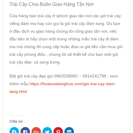
Trái Cây Chia Buồn Giao Hàng Tận Nơi
Cửa hàng bán trái cây ở tphcm giao tận nơi các giỏ trái cây
viếng đám ma hay còn gọi là giỏ trái cây đám tang. Dù bạn
ở đâu dịch vụ giao hàng chúng tôi cũng giao tận nơi, việc
đầu tiên là hãy chọn một trong những mẫu trái cây đi đám
ma mà chúng tôi cung cấp hoặc đưa ra giá tiền cần mua giỏ
trái cây phúng điếu , chúng tôi sẽ thiết kế cho bạn một giỏ
trái cây đẹp và sang trọng
Đặt giỏ trái cây đẹp gọi 0962038992 – 0914241799 , xem
thêm mẫu
https://hoatuoidanghoa.com/gio-trai-cay-dam-
tang.html
Chia sẻ:
C
N
B
B
B
B