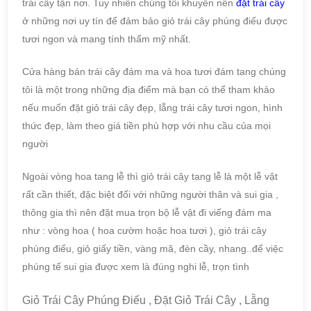
trái cây tận nơi. Tuy nhiên chúng tôi khuyên nên
đặt trái cây
ở những nơi uy tín để đảm bảo giỏ trái cây phúng điếu được
tươi ngon và mang tính thẩm mỹ nhất.
Cửa hàng bán trái cây đám ma và hoa tươi đám tang chúng
tôi là một trong những địa điểm mà bạn có thể tham khảo
nếu muốn đặt giỏ trái cây đẹp, lẵng trái cây tươi ngon, hình
thức đẹp, làm theo giá tiền phù hợp với nhu cầu của mọi
người
Ngoài vòng hoa tang lễ thì giỏ trái cây tang lễ là một lễ vật
rất cần thiết, đặc biệt đối với những người thân và sui gia ,
thông gia thì nên đặt mua trọn bộ lễ vật đi viếng đám ma
như : vòng hoa ( hoa cườm hoặc hoa tươi ), giỏ trái cây
phúng điếu, giỏ giấy tiền, vàng mã, đèn cầy, nhang..để việc
phúng tế sui gia được xem là đúng nghi lễ, trọn tình
Giỏ Trái Cây Phúng Điếu , Đặt Giỏ Trái Cây , Lẵng