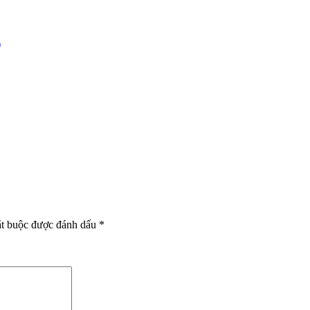
)
ắt buộc được đánh dấu
*