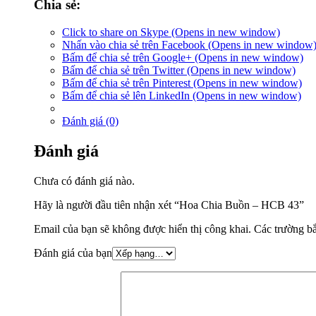
Chia sẻ:
Click to share on Skype (Opens in new window)
Nhấn vào chia sẻ trên Facebook (Opens in new window
Bấm để chia sẻ trên Google+ (Opens in new window)
Bấm để chia sẻ trên Twitter (Opens in new window)
Bấm để chia sẻ trên Pinterest (Opens in new window)
Bấm để chia sẻ lên LinkedIn (Opens in new window)
Đánh giá (0)
Đánh giá
Chưa có đánh giá nào.
Hãy là người đầu tiên nhận xét “Hoa Chia Buồn – HCB 43”
Email của bạn sẽ không được hiển thị công khai.
Các trường b
Đánh giá của bạn