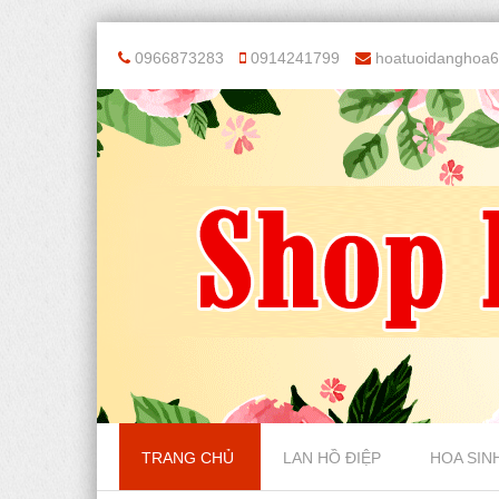
0966873283
0914241799
hoatuoidanghoa
Skip to content
TRANG CHỦ
LAN HỒ ĐIỆP
HOA SIN
Menu