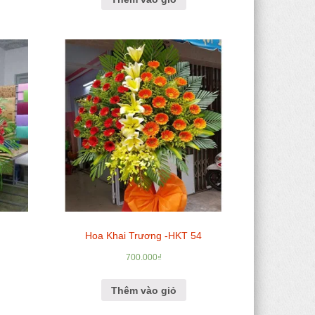
5
Hoa Khai Trương -HKT 54
700.000
₫
Thêm vào giỏ