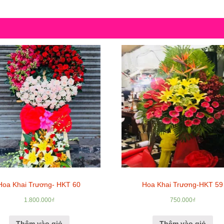
Hoa Khai Trương- HKT 60
Hoa Khai Trương-HKT 59
1.800.000
₫
750.000
₫
Thêm vào giỏ
Thêm vào giỏ