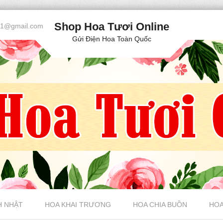
Shop Hoa Tươi Online
61@gmail.com
Gửi Điện Hoa Toàn Quốc
H NHẬT
HOA KHAI TRƯƠNG
HOA CHIA BUỒN
HOA