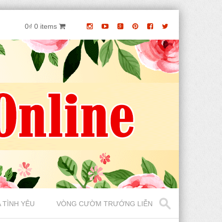
0₫
0 items
 TÌNH YÊU
VÒNG CƯỜM TRƯỚNG LIỄN