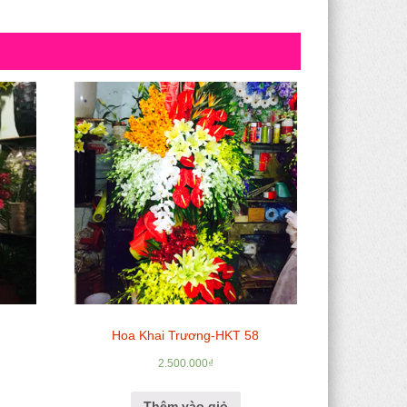
Hoa Khai Trương-HKT 58
2.500.000
₫
Thêm vào giỏ