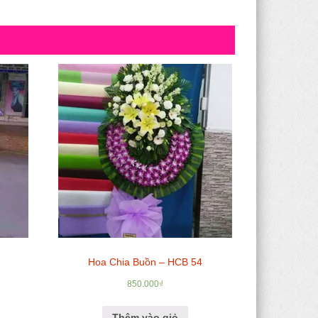
Hoa Chia Buồn – HCB 54
850.000
₫
Thêm vào giỏ