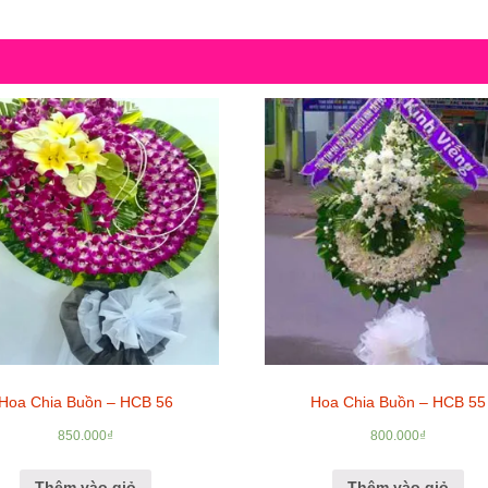
Hoa Chia Buồn – HCB 56
Hoa Chia Buồn – HCB 55
850.000
₫
800.000
₫
Thêm vào giỏ
Thêm vào giỏ