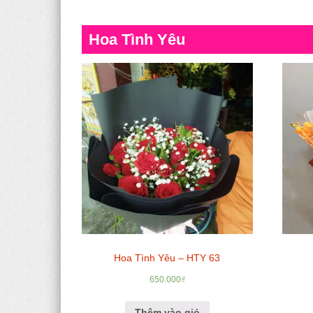
Hoa Tình Yêu
Hoa Tình Yêu – HTY 63
650.000
₫
Thêm vào giỏ