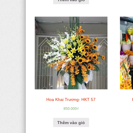
Hoa Khai Trương- HKT 57
850.000
₫
Thêm vào giỏ