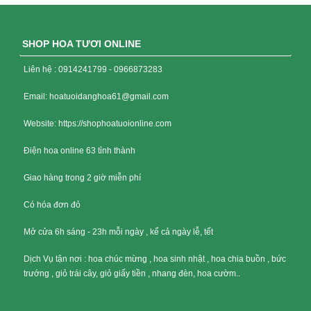
SHOP HOA TƯƠI ONLINE
Liên hệ : 0914241799 - 0966873283
Email: hoatuoidanghoa61@gmail.com
Website: https://shophoatuoionline.com
Điện hoa online 63 tỉnh thành
Giao hàng trong 2 giờ miễn phí
Có hóa đơn đỏ
Mở cửa 6h sáng - 23h mỗi ngày , kể cả ngày lễ, tết
Dịch Vụ tận nơi : hoa chúc mừng , hoa sinh nhật , hoa chia buồn , bức
trướng , giỏ trái cây, giỏ giấy tiền , nhang đèn, hoa cườm..