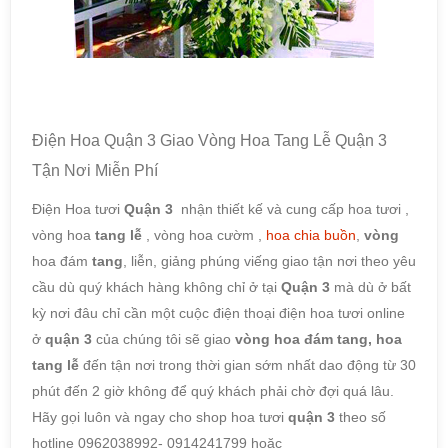
Điện Hoa Quận 3 Giao Vòng Hoa Tang Lễ Quận 3
Tận Nơi Miễn Phí
Điện Hoa tươi
Quận 3
nhận thiết kế và cung cấp hoa tươi ,
vòng hoa
tang lễ
, vòng hoa cườm ,
hoa chia buồn
,
vòng
hoa đám
tang
, liễn, giảng phúng viếng giao tận nơi theo yêu
cầu dù quý khách hàng không chỉ ở tại
Quận 3
mà dù ở bất
kỳ nơi đâu chỉ cần một cuộc điện thoại điện hoa tươi online
ở
quận 3
của chúng tôi sẽ giao
vòng hoa đám tang, hoa
tang lễ
đến tận nơi trong thời gian sớm nhất dao động từ 30
phút đến 2 giờ không để quý khách phải chờ đợi quá lâu.
Hãy gọi luôn và ngay cho shop hoa tươi
quận 3
theo số
hotline 0962038992- 0914241799 hoặc