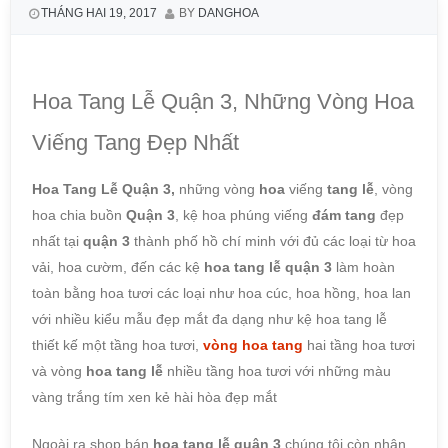
THÁNG HAI 19, 2017
BY
DANGHOA
Hoa Tang Lễ Quận 3, Những Vòng Hoa
Viếng Tang Đẹp Nhất
Hoa Tang Lễ Quận 3,
những vòng
hoa
viếng
tang lễ
, vòng
hoa chia buồn
Quận 3
, kệ hoa phúng viếng
đám tang
đẹp
nhất tại
quận 3
thành phố hồ chí minh với đủ các loại từ hoa
vải, hoa cườm, đến các kệ
hoa tang lễ
quận 3
làm hoàn
toàn bằng hoa tươi các loại như hoa cúc, hoa hồng, hoa lan
với nhiều kiểu mẫu đẹp mắt đa dạng như kệ hoa tang lễ
thiết kế một tầng hoa tươi,
vòng hoa tang
hai tầng hoa tươi
và vòng
hoa tang
lễ
nhiều tầng hoa tươi với những màu
vàng trắng tím xen kẻ hài hòa đẹp mắt
Ngoài ra shop bán
hoa tang lễ quận 3
chúng tôi còn nhận