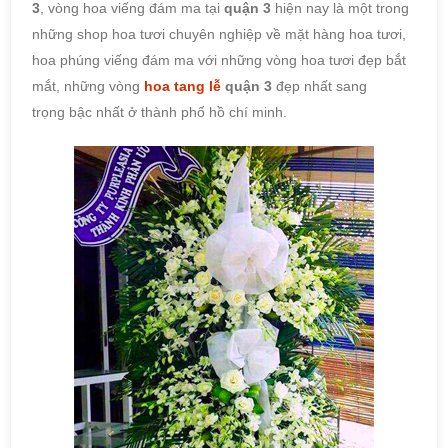
3
, vòng hoa viếng đám ma tại
quận 3
hiện nay là một trong
những shop hoa tươi chuyên nghiệp về mặt hàng hoa tươi,
hoa phúng viếng đám ma với những vòng hoa tươi đẹp bắt
mắt, những vòng
hoa tang lễ
quận 3
đẹp nhất sang
trọng bậc nhất ở
thành phố hồ chí minh.