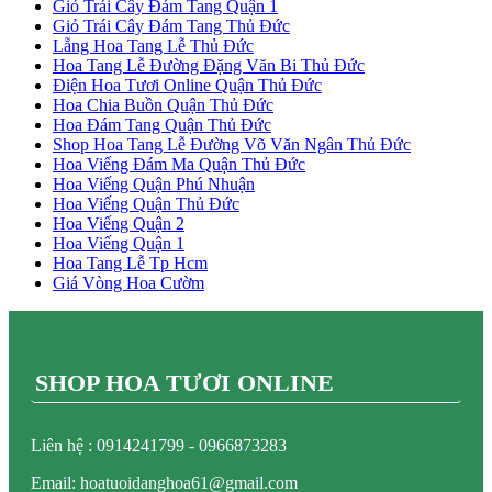
Giỏ Trái Cây Đám Tang Quận 1
Giỏ Trái Cây Đám Tang Thủ Đức
Lẵng Hoa Tang Lễ Thủ Đức
Hoa Tang Lễ Đường Đặng Văn Bi Thủ Đức
Điện Hoa Tươi Online Quận Thủ Đức
Hoa Chia Buồn Quận Thủ Đức
Hoa Đám Tang Quận Thủ Đức
Shop Hoa Tang Lễ Đường Võ Văn Ngân Thủ Đức
Hoa Viếng Đám Ma Quận Thủ Đức
Hoa Viếng Quận Phú Nhuận
Hoa Viếng Quận Thủ Đức
Hoa Viếng Quận 2
Hoa Viếng Quận 1
Hoa Tang Lễ Tp Hcm
Giá Vòng Hoa Cườm
SHOP HOA TƯƠI ONLINE
Liên hệ : 0914241799 - 0966873283
Email: hoatuoidanghoa61@gmail.com