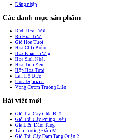
Đăng nhập
Các danh mục sản phẩm
Bình Hoa Tươi
Bó Hoa Tươi
Giỏ Hoa Tươi
Hoa Chia Buồn
Hoa Khai Trương
Hoa Sinh Nhật
Hoa Tình Yêu
Hộp Hoa Tươi
Lan Hồ Điệp
Uncategorized
Vòng Cườm Trướng Liễn
Bài viết mới
Giỏ Trái Cây Chia Buồn
Giỏ Trái Cây Phúng Điếu
Giá Liễn Đám Tang
Tấm Trướng Đám Ma
Giỏ Trái Cây Đám Tang Quận 2