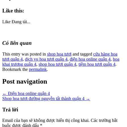
Like this:
Like
Đang tải...
Có liên quan
This entry was posted in
shop hoa tươi
and tagged
cửa hàng hoa
tươi quận 4
,
dịch vụ hoa tươi quận 4
,
điện hoa online quận 4
,
hoa
khai trương quận 4
,
shop hoa tươi quận 4
,
tiệm hoa tươi quận 4
.
Bookmark the
permalink
.
Post navigation
←
Điện hoa online quận 4
Shop hoa tươi đường nguyễn tất thành quận 4
→
Trả lời
Email của bạn sẽ không được hiển thị công khai.
Các trường bắt
buộc được đánh dấu
*