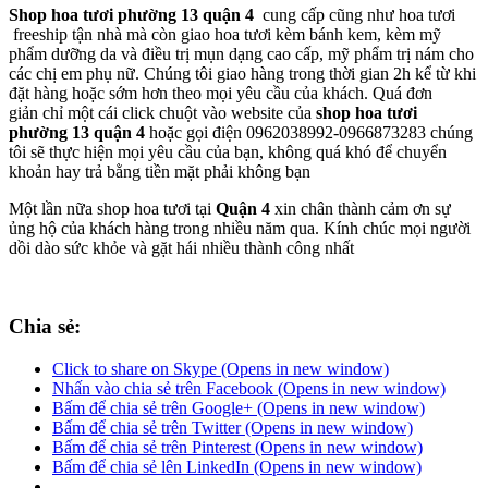
Shop hoa tươi phường 13 quận 4
cung cấp cũng như hoa tươi
freeship tận nhà mà còn giao hoa tươi kèm bánh kem, kèm mỹ
phẩm dưỡng da và điều trị mụn dạng cao cấp, mỹ phẩm trị nám cho
các chị em phụ nữ. Chúng tôi giao hàng trong thời gian 2h kể từ khi
đặt hàng hoặc sớm hơn theo mọi yêu cầu của khách. Quá đơn
giản chỉ một cái click chuột vào website của
shop hoa tươi
phường 13 quận 4
hoặc gọi điện 0962038992-0966873283 chúng
tôi sẽ thực hiện mọi yêu cầu của bạn, không quá khó để chuyển
khoản hay trả bằng tiền mặt phải không bạn
Một lần nữa shop hoa tươi tại
Quận 4
xin chân thành cảm ơn sự
ủng hộ của khách hàng trong nhiều năm qua. Kính chúc mọi người
dồi dào sức khỏe và gặt hái nhiều thành công nhất
Chia sẻ:
Click to share on Skype (Opens in new window)
Nhấn vào chia sẻ trên Facebook (Opens in new window)
Bấm để chia sẻ trên Google+ (Opens in new window)
Bấm để chia sẻ trên Twitter (Opens in new window)
Bấm để chia sẻ trên Pinterest (Opens in new window)
Bấm để chia sẻ lên LinkedIn (Opens in new window)