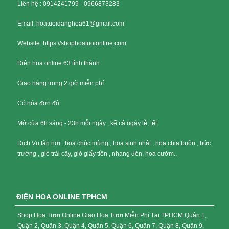
Liên hệ : 0914241799 - 0966873283
Email: hoatuoidanghoa61@gmail.com
Website: https://shophoatuoionline.com
Điện hoa online 63 tỉnh thành
Giao hàng trong 2 giờ miễn phí
Có hóa đơn đỏ
Mở cửa 6h sáng - 23h mỗi ngày , kể cả ngày lễ, tết
Dịch Vụ tận nơi : hoa chúc mừng , hoa sinh nhật , hoa chia buồn , bức
trướng , giỏ trái cây, giỏ giấy tiền , nhang đèn, hoa cườm..
ĐIỆN HOA ONLINE TPHCM
Shop Hoa Tươi Online Giao Hoa Tươi Miễn Phí Tại TPHCM Quận 1,
Quận 2, Quận 3, Quận 4, Quận 5, Quận 6, Quận 7, Quận 8, Quận 9,