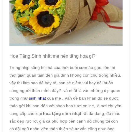
Hoa Tặng Sinh nhật mẹ nên tặng hoa gì?
Trong nhịp sống hối hả của thời buổi cơm áo gạo tiền thì
thời gian quan tâm đến gia đình không còn chú trọng nhiều,
vậy thì làm sao để bày tỏ, san sẻ niềm vui hay nổi buồn
cùng người thân mình đây? và nhất là vào những dịp quan
trọng như
sinh nhật
của mẹ . Vấn đề băn khăn đó sẽ được
tháo gởi khi bạn đến với shop hoa tươi online, là nơi chuyên
cung cấp các loại
hoa tặng sinh nhật
rất đa dạng, đủ màu
sắc đẹp rực rỡ, giá cả phù hợp bên cạnh đó chúng tôi còn
có đội ngũ nhân viên thân thiện sẽ tư vấn cũng như lắng