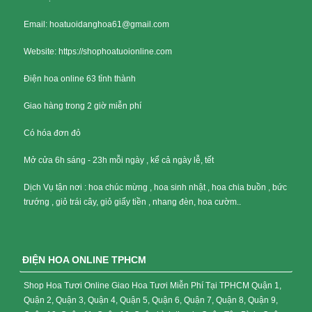
Email: hoatuoidanghoa61@gmail.com
Website: https://shophoatuoionline.com
Điện hoa online 63 tỉnh thành
Giao hàng trong 2 giờ miễn phí
Có hóa đơn đỏ
Mở cửa 6h sáng - 23h mỗi ngày , kể cả ngày lễ, tết
Dịch Vụ tận nơi : hoa chúc mừng , hoa sinh nhật , hoa chia buồn , bức
trướng , giỏ trái cây, giỏ giấy tiền , nhang đèn, hoa cườm..
ĐIỆN HOA ONLINE TPHCM
Shop Hoa Tươi Online Giao Hoa Tươi Miễn Phí Tại TPHCM Quận 1,
Quận 2, Quận 3, Quận 4, Quận 5, Quận 6, Quận 7, Quận 8, Quận 9,