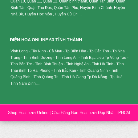
Quận 10, Quận 11, Quận 12, Quận bình thạnh, Quận Tân Bình, Quận
Bình Tân, Quận Thủ Đức, Quận Tân Phú, Huyện Bình Chánh. Huyện
Nhà Bè, Huyện Hóc Môn , Huyện Củ Chi ...
ĐIỆN HOA ONLINE 63 TỈNH THÀNH
Vĩnh Long - Tây Ninh - Cà Mau - Tp Biên Hòa - Tp Cần Thơ - Tp Nha
Trang - Tỉnh Bình Dương - Tỉnh Long An - Tỉnh Bạc Liêu Tp Vũng Tàu -
Tỉnh Bến Tre - Tỉnh Bình Thuận - Tỉnh Nghệ An - Tỉnh Hà Tĩnh - Tỉnh
Thái Bình Tp Hải Phòng - Tỉnh Bắc Kạn - Tỉnh Quảng Ninh - Tỉnh
Quảng Bình - Tỉnh Quảng Trị - Tỉnh Hà Giang Tp Đà Nẵng - Tp Huế -
Tỉnh Nam Định....
Shop Hoa Tươi Online | Cửa Hàng Bán Hoa Tươi Đẹp Nhất TPHCM