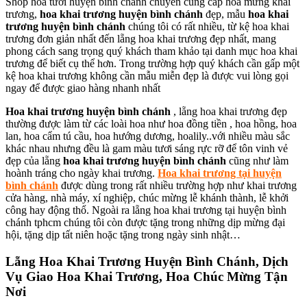
Shop hoa tươi huyện bình chánh chuyên cung cấp hoa mừng khai
trương,
hoa khai trương huyện bình chánh
đẹp, mẫu
hoa khai
trương huyện bình chánh
chúng tôi có rất nhiều, từ kệ hoa khai
trương đơn giản nhất đến lẵng hoa khai trương đẹp nhất, mang
phong cách sang trọng quý khách tham khảo tại danh mục hoa khai
trương để biết cụ thể hơn. Trong trường hợp quý khách cần gấp một
kệ hoa khai trương không cần mẫu miễn đẹp là được vui lòng gọi
ngay để được giao hàng nhanh nhất
Hoa khai trương huyện bình chánh
, lẵng hoa khai trương đẹp
thường được làm từ các loài hoa như hoa đồng tiền , hoa hồng, hoa
lan, hoa cẩm tú cầu, hoa hướng dương, hoalily..với nhiều màu sắc
khác nhau nhưng đều là gam màu tươi sáng rực rỡ để tôn vinh vẻ
đẹp của lẵng
hoa khai trương huyện bình chánh
cũng như làm
hoành tráng cho ngày khai trương.
Hoa khai trương tại huyện
bình chánh
được dùng trong rất nhiều trường hợp như khai trương
cửa hàng, nhà máy, xí nghiệp, chúc mừng lễ khánh thành, lễ khởi
công hay động thổ. Ngoài ra lẵng hoa khai trương tại huyện bình
chánh tphcm chúng tôi còn được tặng trong những dịp mừng đại
hội, tặng dịp tất niên hoặc tặng trong ngày sinh nhật…
Lẵng Hoa Khai Trương Huyện Bình Chánh, Dịch
Vụ Giao Hoa Khai Trương, Hoa Chúc Mừng Tận
Nơi