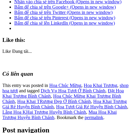
Nhấn vào chia sẻ trên Facebook (Opens in new window)
Bấm để chia sẻ trên Google+ (Opens in new window)
Bấm để chia sẻ trên Twitter (Opens in new window)
Bấm để chia sẻ trên Pinterest (Opens in new window)
Bấm để chia sẻ lên LinkedIn (Opens in new window)
Like this:
Like
Đang tải...
Có liên quan
This entry was posted in
Hoa Chúc Mừng
,
Hoa Khai Trương
,
shop
hoa tươi
and tagged
Dịch Vụ Hoa Tươi Ở Bình Chánh
,
Đặt Hoa
Khai Trương Bình Chánh
,
Hoa Chúc Mừng Khai Trương Bình
Chánh
,
Hoa Khai TRương Đẹp Ở Bình Chánh
,
Hoa Khai Trương
Giá Rẻ Huyện Bình Chánh
,
Hoa Tươi Giá Rẻ Huyện Bình Chánh
,
Lẵng Hoa KHai Trương Huyện Bình Chánh
,
Mua Hoa Khai
Trương Huyện Bình Chánh
. Bookmark the
permalink
.
Post navigation