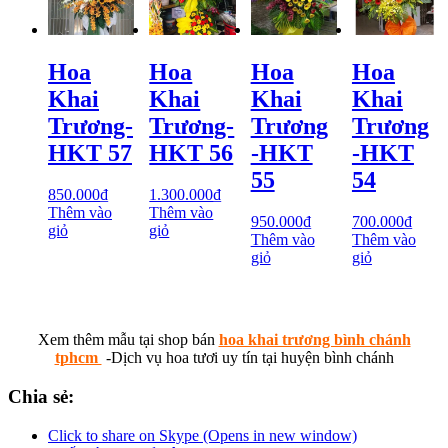
Hoa
Hoa
Hoa
Hoa
Khai
Khai
Khai
Khai
Trương-
Trương-
Trương
Trương
HKT 57
HKT 56
-HKT
-HKT
55
54
850.000
₫
1.300.000
₫
Thêm vào
Thêm vào
950.000
₫
700.000
₫
giỏ
giỏ
Thêm vào
Thêm vào
giỏ
giỏ
Xem thêm mẫu tại shop bán
hoa khai trương bình chánh
tphcm
-Dịch vụ hoa tươi uy tín tại huyện bình chánh
Chia sẻ:
Click to share on Skype (Opens in new window)