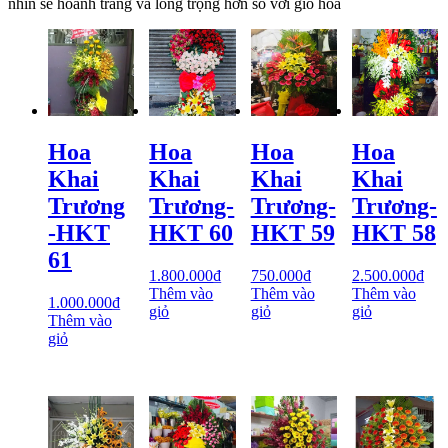
nhìn sẽ hoành tráng và long trọng hơn so với giỏ hoa
Hoa
Hoa
Hoa
Hoa
Khai
Khai
Khai
Khai
Trương
Trương-
Trương-
Trương-
-HKT
HKT 60
HKT 59
HKT 58
61
1.800.000
₫
750.000
₫
2.500.000
₫
Thêm vào
Thêm vào
Thêm vào
1.000.000
₫
giỏ
giỏ
giỏ
Thêm vào
giỏ