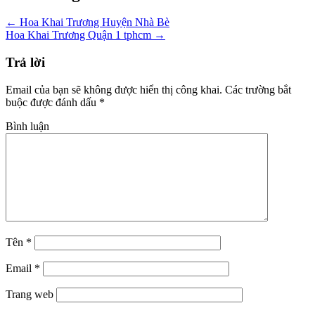
←
Hoa Khai Trương Huyện Nhà Bè
Hoa Khai Trương Quận 1 tphcm
→
Trả lời
Email của bạn sẽ không được hiển thị công khai.
Các trường bắt
buộc được đánh dấu
*
Bình luận
Tên
*
Email
*
Trang web