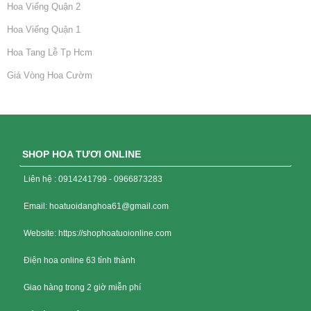
Hoa Viếng Quận 2
Hoa Viếng Quận 1
Hoa Tang Lễ Tp Hcm
Giá Vòng Hoa Cườm
SHOP HOA TƯƠI ONLINE
Liên hệ : 0914241799 - 0966873283
Email: hoatuoidanghoa61@gmail.com
Website: https://shophoatuoionline.com
Điện hoa online 63 tỉnh thành
Giao hàng trong 2 giờ miễn phí