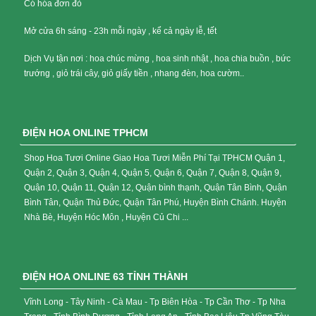
Có hóa đơn đỏ
Mở cửa 6h sáng - 23h mỗi ngày , kể cả ngày lễ, tết
Dịch Vụ tận nơi : hoa chúc mừng , hoa sinh nhật , hoa chia buồn , bức
trướng , giỏ trái cây, giỏ giấy tiền , nhang đèn, hoa cườm..
ĐIỆN HOA ONLINE TPHCM
Shop Hoa Tươi Online Giao Hoa Tươi Miễn Phí Tại TPHCM Quận 1,
Quận 2, Quận 3, Quận 4, Quận 5, Quận 6, Quận 7, Quận 8, Quận 9,
Quận 10, Quận 11, Quận 12, Quận bình thạnh, Quận Tân Bình, Quận
Bình Tân, Quận Thủ Đức, Quận Tân Phú, Huyện Bình Chánh. Huyện
Nhà Bè, Huyện Hóc Môn , Huyện Củ Chi ...
ĐIỆN HOA ONLINE 63 TỈNH THÀNH
Vĩnh Long - Tây Ninh - Cà Mau - Tp Biên Hòa - Tp Cần Thơ - Tp Nha