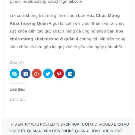
Email: hoatuoidanghoa61@gmail.com
Lời cuối không biết nói gì hơn shop bán
Hoa Chúc Mừng
Khai Trương Quận 4
gửi lời cảm ơn chân thành và lời chúc
sức khỏe đến các quý khách hàng đã ủng hộ shop bán
hoa
chúc mừng khai trương ở quận 4
chúng tôi. Xin trân trọng
kính chào và hẹn gặp lại quý khách yêu vào ngày gần nhất
Chia sẻ:
C
N
B
B
B
B
l
h
ấ
ấ
ấ
ấ
i
ấ
m
m
m
m
c
n
đ
đ
đ
đ
k
v
ể
ể
ể
ể
Like this:
t
à
c
c
c
c
o
o
h
h
h
h
s
c
i
i
i
i
Đang tải...
h
h
a
a
a
a
a
i
s
s
s
s
r
a
ẻ
ẻ
ẻ
ẻ
e
s
t
t
t
l
o
ẻ
r
r
r
ê
n
t
ê
ê
ê
n
S
r
n
n
n
L
THIS ENTRY WAS POSTED IN
SHOP HOA TƯƠI
AND TAGGED
DỊCH VỤ
k
ê
G
T
P
i
y
n
o
w
i
n
HOA TƯƠI QUẬN 4
,
ĐIỆN HOA ONLINE QUẬN 4
,
HOA CHÚC MỪNG
p
F
o
i
n
k