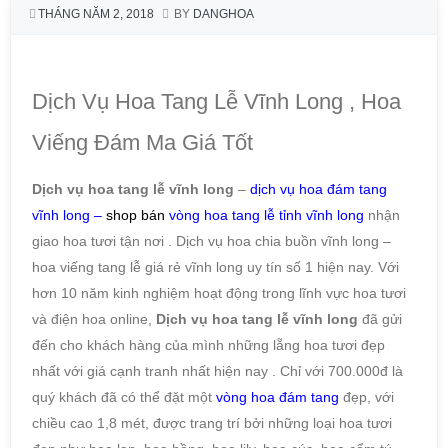
THÁNG NĂM 2, 2018
BY
DANGHOA
Dịch Vụ Hoa Tang Lễ Vĩnh Long , Hoa
Viếng Đám Ma Giá Tốt
Dịch vụ hoa tang lễ vĩnh long
–
dịch vụ hoa đám tang
vĩnh long
–
shop bán
vòng hoa tang lễ tỉnh vĩnh long
nhận
giao hoa tươi tận nơi . Dịch vụ hoa chia buồn vĩnh long –
hoa viếng tang lễ giá rẻ vĩnh long uy tín số 1 hiện nay. Với
hơn 10 năm kinh nghiệm hoạt động trong lĩnh vực hoa tươi
và điện hoa online,
Dịch vụ hoa tang lễ vĩnh long
đã gửi
đến cho khách hàng của mình những lẵng hoa tươi đẹp
nhất với giá cạnh tranh nhất hiện nay . Chỉ với 700.000đ là
quý khách đã có thể đặt một
vòng hoa đám tang
đẹp, với
chiều cao 1,8 mét, được trang trí bởi những loại hoa tươi