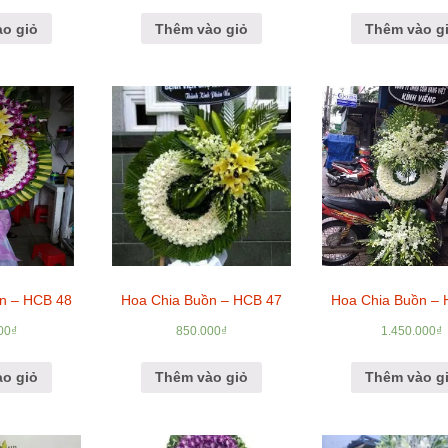
o giỏ
Thêm vào giỏ
Thêm vào g
n – HCB 48
Hoa Chia Buồn – HCB 47
Hoa Chia Buồn –
00
₫
850.000
₫
1.450.000
₫
o giỏ
Thêm vào giỏ
Thêm vào g