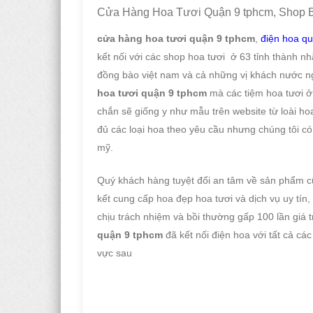
Cửa Hàng Hoa Tươi Quận 9 tphcm, Shop 
cửa hàng hoa tươi quận 9 tphcm
,
điện hoa q
kết nối với các shop hoa tươi ở 63 tỉnh thành n
đồng bào việt nam và cả những vị khách nước n
hoa tươi quận 9 tphcm
mà các tiệm hoa tươi ở 
chắn sẽ giống y như mẫu trên website từ loài hoa
đủ các loại hoa theo yêu cầu nhưng chúng tôi có 
mỹ.
Quý khách hàng tuyệt đối an tâm về sản phẩm 
kết cung cấp hoa đẹp hoa tươi và dịch vụ uy tín
chịu trách nhiệm và bồi thường gấp 100 lần giá
quận 9 tphcm
đã kết nối điện hoa với tất cả cá
vực sau