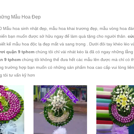
hững Mẫu Hoa Đẹp
0 Mẫu hoa sinh nhật đẹp, mẫu hoa khai trương đẹp, mẫu vòng hoa đá
khiến bạn muốn được sở hữu ngay để làm quà tặng cho người thân.
cử
hiết kế mẫu hoa độc lạ đẹp mắt và sang trọng . Dưới đôi tay khéo léo v
ươi quận 9 tphcm
chúng tôi chỉ vài nhát kéo là đã có ngay những lẵng
ận 9 tphcm
chúng tôi không thể đưa hết các mẫu lên được mà chỉ có th
ng trường hợp bạn muốn có những sản phẩm hoa cao cấp vui lòng liên
 tôi tư vấn kỹ hơn