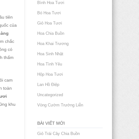
Bình Hoa Tươi
Bó Hoa Tươi
ầu tiên
Giỏ Hoa Tươi
 quốc của
hàng
Hoa Chia Buồn
ẩm chắc
Hoa Khai Trương
hông có
Hoa Sinh Nhật
nh thẩm
Hoa Tình Yêu
Hộp Hoa Tươi
tôi cam
Lan Hồ Điệp
n toàn
Uncategorized
ươi
hững khu
Vòng Cườm Trướng Liễn
BÀI VIẾT MỚI
Giỏ Trái Cây Chia Buồn