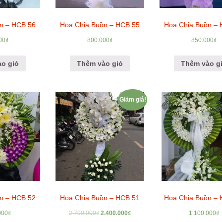
n – HCB 56
Hoa Chia Buồn – HCB 55
Hoa Chia Buồn –
00
₫
800.000
₫
850.000
₫
o giỏ
Thêm vào giỏ
Thêm vào g
Giảm giá!
n – HCB 52
Hoa Chia Buồn – HCB 51
Hoa Chia Buồn –
000
₫
2.700.000
₫
2.400.000
₫
1.100.000
₫