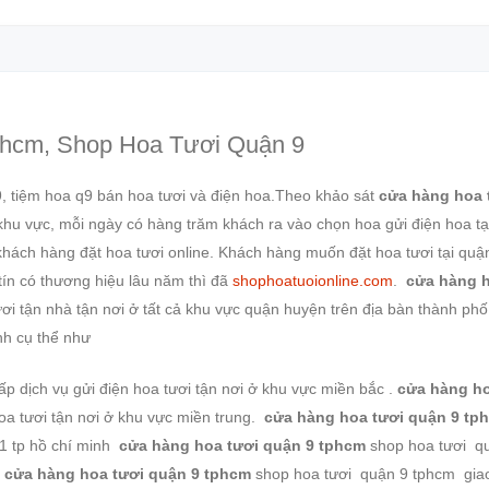
hcm, Shop Hoa Tươi Quận 9
9, tiệm hoa q9 bán hoa tươi và điện hoa.Theo khảo sát
cửa hàng hoa 
hu vực, mỗi ngày có hàng trăm khách ra vào chọn hoa gửi điện hoa t
hách hàng đặt hoa tươi online. Khách hàng muốn đặt hoa tươi tại quậ
tín có thương hiệu lâu năm thì đã
shophoatuoionline.com
.
cửa hàng h
ơi tận nhà tận nơi ở tất cả khu vực quận huyện trên địa bàn thành phố
nh cụ thể như
p dịch vụ gửi điện hoa tươi tận nơi ở khu vực miền bắc .
cửa hàng ho
oa tươi tận nơi ở khu vực miền trung.
cửa hàng hoa tươi quận 9 tp
1 tp hồ chí minh
cửa hàng hoa tươi quận 9 tphcm
shop hoa tươi q
h
cửa hàng hoa tươi quận 9 tphcm
shop hoa tươi quận 9 tphcm gia