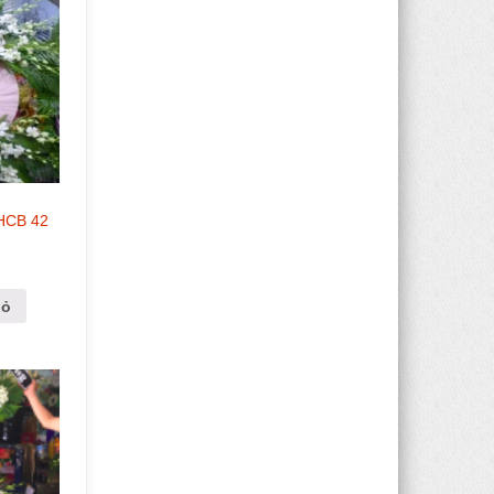
 HCB 42
iỏ