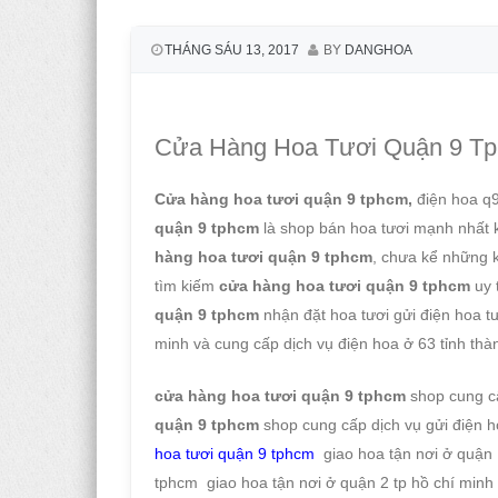
THÁNG SÁU 13, 2017
BY
DANGHOA
Cửa Hàng Hoa Tươi Quận 9 Tp
Cửa hàng hoa tươi quận 9 tphcm,
điện hoa q
quận 9 tphcm
là shop bán hoa tươi mạnh nhất k
hàng hoa tươi quận 9 tphcm
, chưa kể những k
tìm kiếm
cửa hàng hoa tươi quận 9 tphcm
uy 
quận 9 tphcm
nhận đặt hoa tươi gửi điện hoa tư
minh và cung cấp dịch vụ điện hoa ở 63 tỉnh thà
cửa hàng hoa tươi quận 9 tphcm
shop cung cấ
quận 9 tphcm
shop cung cấp dịch vụ gửi điện h
hoa tươi quận
9
tphcm
giao hoa tận nơi ở quận 
tphcm giao hoa tận nơi ở quận 2 tp hồ chí min