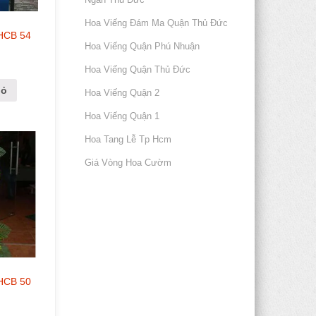
Hoa Viếng Đám Ma Quận Thủ Đức
 HCB 54
Hoa Viếng Quận Phú Nhuận
Hoa Viếng Quận Thủ Đức
iỏ
Hoa Viếng Quận 2
Hoa Viếng Quận 1
Hoa Tang Lễ Tp Hcm
Giá Vòng Hoa Cườm
 HCB 50