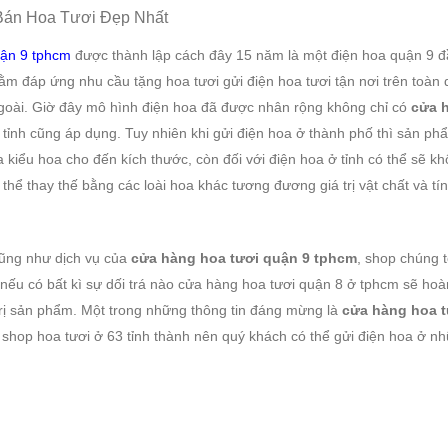
Bán Hoa Tươi Đẹp Nhất
uận 9 tphcm
được thành lập cách đây 15 năm là một điện hoa quận 9 đ
hằm đáp ứng nhu cầu tặng hoa tươi gửi điện hoa tươi tận nơi trên toàn
goài. Giờ đây mô hình điện hoa đã được nhân rộng không chỉ có
cửa 
tỉnh cũng áp dụng. Tuy nhiên khi gửi điện hoa ở thành phố thì sản ph
 kiểu hoa cho đến kích thước, còn đối với điện hoa ở tỉnh có thể sẽ k
thể thay thế bằng các loài hoa khác tương đương giá trị vật chất và tí
cũng như dịch vụ của
cửa hàng hoa tươi quận 9 tphcm
, shop chúng 
, nếu có bất kì sự dối trá nào cửa hàng hoa tươi quận 8 ở tphcm sẽ hoà
 trị sản phẩm. Một trong những thông tin đáng mừng là
cửa hàng hoa t
c shop hoa tươi ở 63 tỉnh thành nên quý khách có thể gửi điện hoa ở n