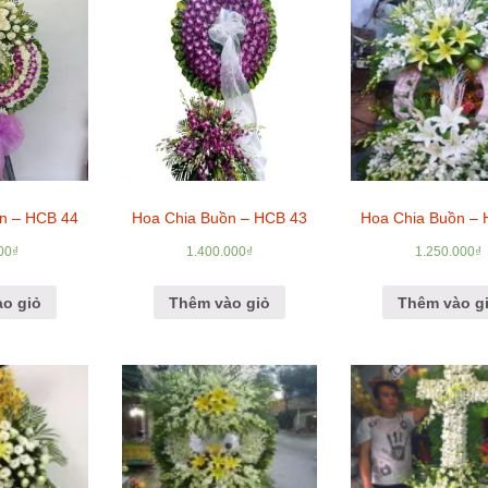
n – HCB 44
Hoa Chia Buồn – HCB 43
Hoa Chia Buồn –
00
₫
1.400.000
₫
1.250.000
₫
o giỏ
Thêm vào giỏ
Thêm vào g