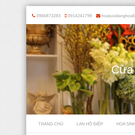
0966873283
0914241799
hoatuoidanghoa
Cửa
Skip to content
TRANG CHỦ
LAN HỒ ĐIỆP
HOA SIN
Menu