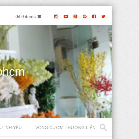
0₫
0 items
phcm
 TÌNH YÊU
VÒNG CƯỜM TRƯỚNG LIỄN