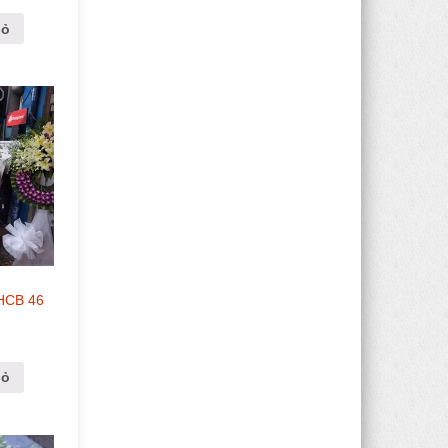
iỏ
 HCB 46
iỏ