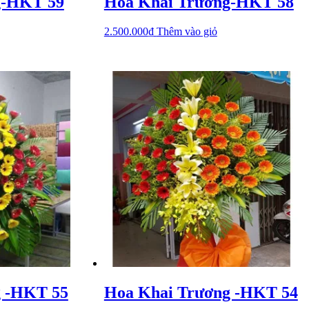
g-HKT 59
Hoa Khai Trương-HKT 58
2.500.000
₫
Thêm vào giỏ
g -HKT 55
Hoa Khai Trương -HKT 54