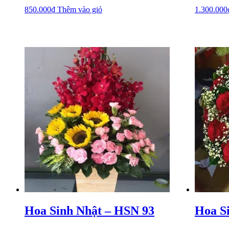
850.000
₫
Thêm vào giỏ
1.300.000
Hoa Sinh Nhật – HSN 93
Hoa S