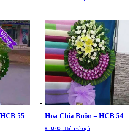
 HCB 55
Hoa Chia Buồn – HCB 54
850.000
₫
Thêm vào giỏ