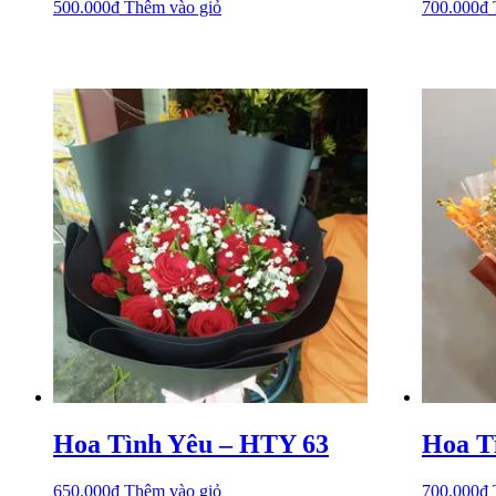
500.000
₫
Thêm vào giỏ
700.000
₫
Hoa Tình Yêu – HTY 63
Hoa T
650.000
₫
Thêm vào giỏ
700.000
₫