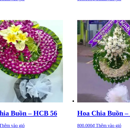
hia Buồn – HCB 56
Hoa Chia Buồn –
Thêm vào giỏ
800.000
₫
Thêm vào giỏ