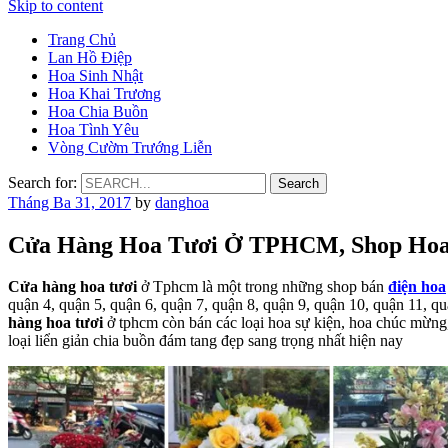
Skip to content
Trang Chủ
Lan Hồ Điệp
Hoa Sinh Nhật
Hoa Khai Trương
Hoa Chia Buồn
Hoa Tình Yêu
Vòng Cườm Trướng Liễn
Search for:
Tháng Ba 31, 2017
by
danghoa
Cửa Hàng Hoa Tươi Ở TPHCM, Shop Hoa
Cửa hàng hoa tươi
ở Tphcm là một trong những shop bán
điện hoa
quận 4, quận 5, quận 6, quận 7, quận 8, quận 9, quận 10, quận 11, q
hàng hoa tươi
ở tphcm còn bán các loại hoa sự kiện, hoa chúc mừng,
loại liển giản chia buồn đám tang đẹp sang trọng nhất hiện nay