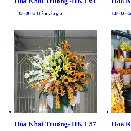
Hoa Khai Trương -HKT 61
Hoa K
1.000.000
₫
Thêm vào giỏ
1.800.000
Hoa Khai Trương- HKT 57
Hoa K